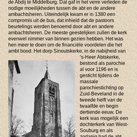
de Abdij te Middelburg. Dat gaf in het verre verleden de
nodige moeilijkheden tussen de abt en de andere
ambachtsheren. Uiteindelijk kwam er in 1380 een
compromis uit de bus, dat inhield dat de pastoors
beurtelings werden benoemd door abt en andere
ambachtsheren. De meeste geestelijken zullen de kerk
evenwel nimmer van binnen gezien hebben. Het was
hen meer te doen om de financiële voordelen die het
ambt bood. Het dorp Sinoutskerke, in de nabijheid van
‘s-Heer
Abtskerke,
bestond als parochie
al voor 1196 en is
gesticht tijdens de
massale
parochiestichting op
Zuid-Beveland in de
tweede helft van de
twaalfde en begin
dertiende eeuw. De
kerk was mogelijk een
dochterkerk van West-
Souburg en als
zodanig had de abt