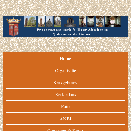
Home
Organisatie
Kerkgebouw
Kerkbalans
Foto
ANBI
Concerten & Kunst