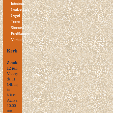
Interieur
Grafzerken
Orgel
Toren
Sinoutskerke
Predikanten
Verhuur