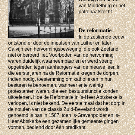
van Middelburg er het
patronaatsrecht.
De reformatie
In de zestiende eeuw
ontstond er door de impulsen van Luther en later
Calvijn een hervormingsbeweging, die ook Zeeland
niet onberoerd liet. Voorboden van de hervorming
waren duidelijk waarneembaar en er werd streng
opgetreden tegen aanhangers van de nieuwe leer. In
die eerste jaren na de Reformatie kregen de dorpen,
indien nodig, toestemming om katholieken in hun
besturen te benoemen, wanneer er te weinig
protestanten waren, die een bestuursfunctie konden
uitoefenen. Hoe de Reformatie in 's-Heer Abtskerke is
verlopen, is niet bekend. De eerste maal dat het dorp in
de notulen van de classis Zuid-Beveland wordt
genoemd is pas in 1587, toen ‘s-Gravenpolder en ‘s-
Heer Abtskerke een gezamenlijke gemeente gingen
vormen, bediend door één predikant.