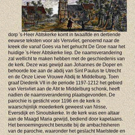
dorp 's-Heer Abtskerke komt in twaalfde en dertiende
eeuwse teksten voor als Versvliet, genoemd naar de
kreek die vanaf Goes via het gehucht De Groe naar het
huidige 's-Heer Abtskerke liep. De naamsverandering
zal wellicht te maken hebben met de geschiedenis van
de kerk. Deze was gewijd aan Johannes de Doper en
behoorde toe aan de abdij van Sint Paulus te Utrecht
en de Onze Lieve Vrouwe Abdij te Middelburg. Toen
graaf Diederik VII in de periode 1197-1212 het gebied
van Versvliet aan de Abt te Middelburg schonk, heeft
nadien de naamsverandering plaatsgevonden. De
parochie is gesticht voor 1196 en de kerk is
waarschijnlijk moederkerk geweest van Nisse,
Eversdijk en Sinoutskerke. In de kerk was een altaar
aan de Maagd Maria gewijd, bediend door kapelaans.
Het benoemingsrecht berustte bij de ambachtsheren
van de parochie, waaronder het geslacht Maelstede en