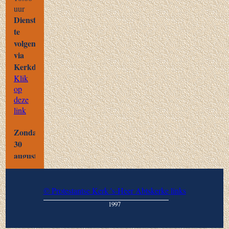
© Protestantse Kerk 's-Heer Abtskerke
links
1997