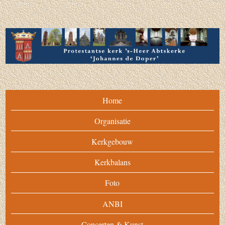
Home
Organisatie
Kerkgebouw
Kerkbalans
Foto
ANBI
Concerten & Kunst